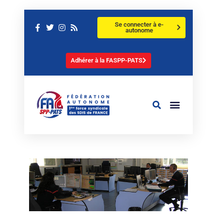
Se connecter à e-
autonome
Adhérer à la FASPP-PATS