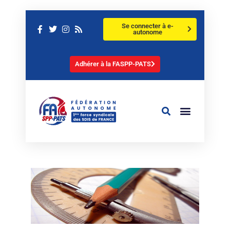
Se connecter à e-
autonome
Adhérer à la FASPP-PATS